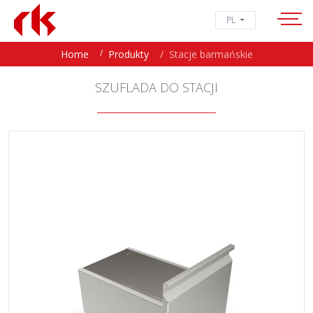
PL
Home
Produkty
Stacje barmańskie
SZUFLADA DO STACJI