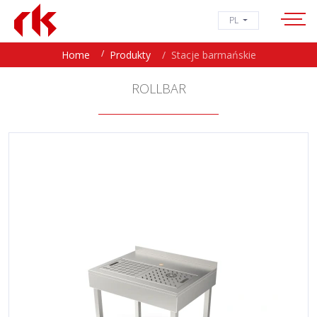
PL
Home
Produkty
Stacje barmańskie
ROLLBAR