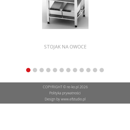
STOJAK NA OWOCE
COPYRIGHT © re-ko.pl 2026
Polityka prywatności
Design by
www.efstudio.pl